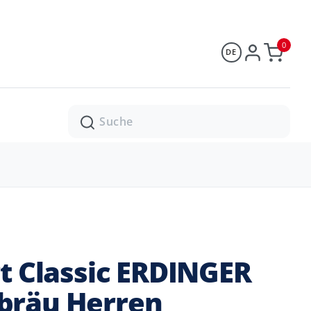
0
DE
Suche
rt Classic ERDINGER
bräu Herren