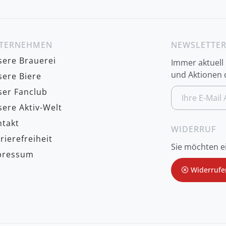
TERNEHMEN
NEWSLETTE
ere Brauerei
Immer aktuell
und Aktionen d
ere Biere
A
er Fanclub
n
ere Aktiv-Welt
m
e
takt
l
WIDERRUF
d
rierefreiheit
u
Sie möchten e
n
pressum
g
z
Widerrufe
u
m
N
e
w
s