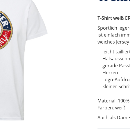
T-Shirt weiß E
Sportlich lege
ist einfach imm
weiches Jersey
leicht taill
Halsausschn
gerade Passf
Herren
Logo-Aufdru
kleiner Schr
Material: 100
Farben: weiß
Auch als Damen