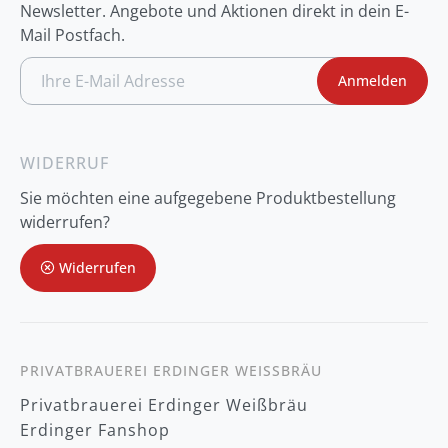
Newsletter. Angebote und Aktionen direkt in dein E-
Mail Postfach.
A
Anmelden
n
m
e
l
d
WIDERRUF
u
n
Sie möchten eine aufgegebene Produktbestellung
g
z
widerrufen?
u
m
Widerrufen
N
e
w
s
l
e
t
PRIVATBRAUEREI ERDINGER WEISSBRÄU
t
Privatbrauerei Erdinger Weißbräu
e
r
Erdinger Fanshop
: