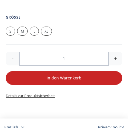
GRÖSSE
S
M
L
XL
-
+
In den Warenkorb
Details zur Produktsicherheit
English
Privacy policy