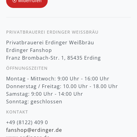
Widerrufen
N
e
w
s
l
e
t
PRIVATBRAUEREI ERDINGER WEISSBRÄU
t
Privatbrauerei Erdinger Weißbräu
e
r
Erdinger Fanshop
:
Franz Brombach-Str. 1, 85435 Erding
ÖFFNUNGSZEITEN
Montag - Mittwoch: 9:00 Uhr - 16:00 Uhr
Donnerstag / Freitag: 10.00 Uhr - 18.00 Uhr
Samstag: 9:00 Uhr - 14:00 Uhr
Sonntag: geschlossen
KONTAKT
+49 (8122) 409 0
fanshop@erdinger.de