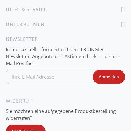
HILFE & SERVICE
UNTERNEHMEN
NEWSLETTER
Immer aktuell informiert mit dem ERDINGER
Newsletter. Angebote und Aktionen direkt in dein E-
Mail Postfach.
A
Anmelden
n
m
e
l
d
WIDERRUF
u
n
Sie möchten eine aufgegebene Produktbestellung
g
z
widerrufen?
u
m