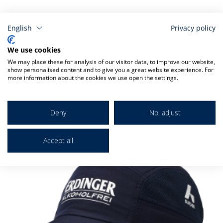
English
Privacy policy
We use cookies
Verwandt
We may place these for analysis of our visitor data, to improve our website,
show personalised content and to give you a great website experience. For
more information about the cookies we use open the settings.
Markieren Sie die Artikel, um Sie dem Warenkorb hinzuzufügen
I
d
Deny
No, adjust
W
Accept all