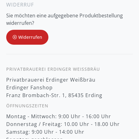
d
WIDERRUF
u
n
Sie möchten eine aufgegebene Produktbestellung
g
z
widerrufen?
u
m
Widerrufen
N
e
w
s
l
e
t
PRIVATBRAUEREI ERDINGER WEISSBRÄU
t
Privatbrauerei Erdinger Weißbräu
e
r
Erdinger Fanshop
:
Franz Brombach-Str. 1, 85435 Erding
ÖFFNUNGSZEITEN
Montag - Mittwoch: 9:00 Uhr - 16:00 Uhr
Donnerstag / Freitag: 10.00 Uhr - 18.00 Uhr
Samstag: 9:00 Uhr - 14:00 Uhr