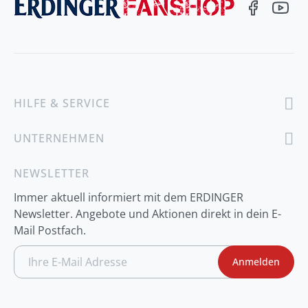
HILFE & SERVICE
UNTERNEHMEN
NEWSLETTER
Immer aktuell informiert mit dem ERDINGER
Newsletter. Angebote und Aktionen direkt in dein E-
Mail Postfach.
A
Anmelden
n
m
e
l