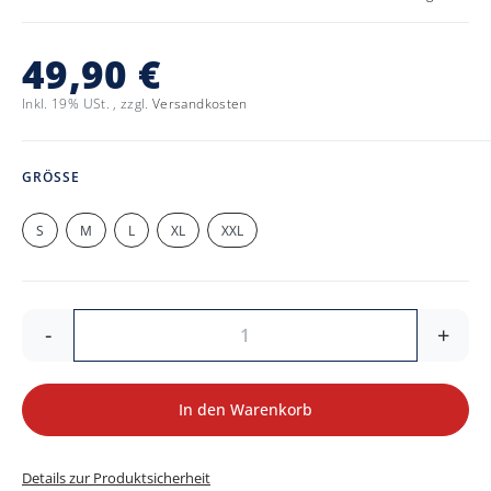
49,90 €
Inkl. 19% USt.
,
zzgl.
Versandkosten
GRÖSSE
S
M
L
XL
XXL
-
+
In den Warenkorb
Details zur Produktsicherheit