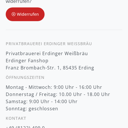
widerrufen?
u
m
Widerrufen
N
e
w
s
l
e
t
PRIVATBRAUEREI ERDINGER WEISSBRÄU
t
Privatbrauerei Erdinger Weißbräu
e
r
Erdinger Fanshop
:
Franz Brombach-Str. 1, 85435 Erding
ÖFFNUNGSZEITEN
Montag - Mittwoch: 9:00 Uhr - 16:00 Uhr
Donnerstag / Freitag: 10.00 Uhr - 18.00 Uhr
Samstag: 9:00 Uhr - 14:00 Uhr
Sonntag: geschlossen
KONTAKT
+49 (8122) 409 0