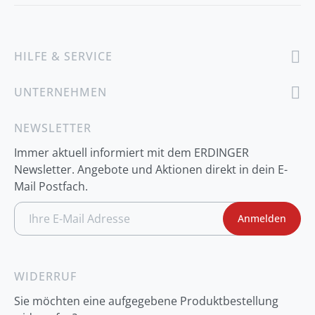
HILFE & SERVICE
UNTERNEHMEN
NEWSLETTER
Immer aktuell informiert mit dem ERDINGER
Newsletter. Angebote und Aktionen direkt in dein E-
Mail Postfach.
A
Anmelden
n
m
e
l
d
WIDERRUF
u
n
Sie möchten eine aufgegebene Produktbestellung
g
z