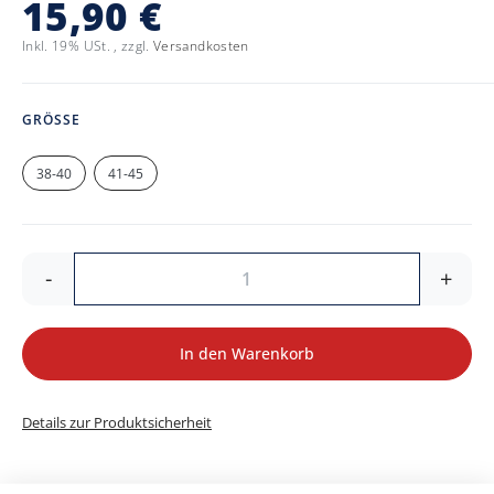
15,90 €
Inkl. 19% USt.
,
zzgl.
Versandkosten
GRÖSSE
38-40
41-45
-
+
In den Warenkorb
Details zur Produktsicherheit