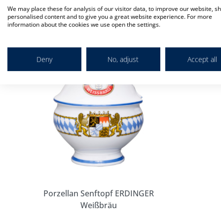
We may place these for analysis of our visitor data, to improve our website, s
Markieren Sie die Artikel, um Sie dem Warenkorb hinzuzufügen
personalised content and to give you a great website experience. For more
information about the cookies we use open the settings.
In
den
Warenkorb
Deny
No, adjust
Accept all
Porzellan Senftopf ERDINGER
Weißbräu