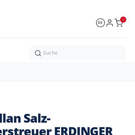
0
DE
Suche
lan Salz-
erstreuer ERDINGER