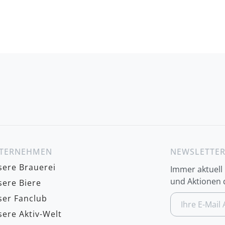
TERNEHMEN
NEWSLETTE
ere Brauerei
Immer aktuell
und Aktionen d
ere Biere
A
er Fanclub
n
ere Aktiv-Welt
m
e