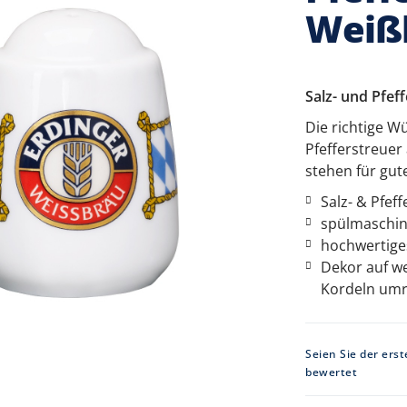
Weiß
Salz- und Pfe
Die richtige W
Pfefferstreuer
stehen für gu
Salz- & Pfef
spülmaschin
hochwertige
Dekor auf w
Kordeln um
Seien Sie der erst
bewertet