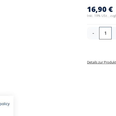
16,90 €
Inkl. 19% USt.
,
zzg
-
Details zur Produk
policy