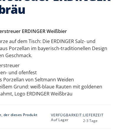
bräu
fferstreuer ERDINGER Weißbier
ürze auf dem Tisch: Die ERDINGER Salz- und
 aus Porzellan im bayerisch-traditionellen Design
ten Geschmack.
ferstreuer
en- und ofenfest
s Porzellan von Seltmann Weiden
eißem Grund: weiß-blaue Rauten mit goldenen
rahmt, Logo ERDINGER Weißbräu
e, der dieses Produkt
VERFÜGBARKEIT:
LIEFERZEIT
Auf Lager
2-3 Tage