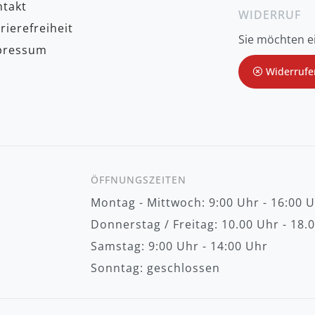
takt
l
WIDERRUF
d
rierefreiheit
u
Sie möchten e
n
pressum
g
z
Widerrufe
u
m
N
e
w
s
l
e
t
ÖFFNUNGSZEITEN
t
e
Montag - Mittwoch: 9:00 Uhr - 16:00 
r
:
Donnerstag / Freitag: 10.00 Uhr - 18.
Samstag: 9:00 Uhr - 14:00 Uhr
Sonntag: geschlossen