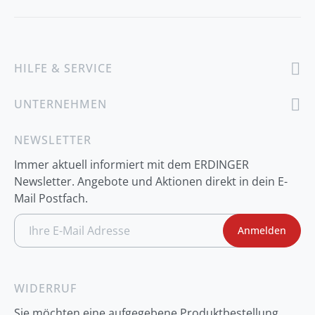
HILFE & SERVICE
UNTERNEHMEN
NEWSLETTER
Immer aktuell informiert mit dem ERDINGER
Newsletter. Angebote und Aktionen direkt in dein E-
Mail Postfach.
A
Anmelden
n
m
e
l
d
WIDERRUF
u
n
Sie möchten eine aufgegebene Produktbestellung
g