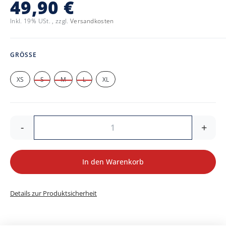
49,90 €
Inkl. 19% USt.
,
zzgl.
Versandkosten
GRÖSSE
XS
S
M
L
XL
-
+
In den Warenkorb
Details zur Produktsicherheit