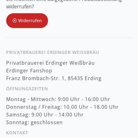
z
widerrufen?
u
m
Widerrufen
N
e
w
s
l
e
t
PRIVATBRAUEREI ERDINGER WEISSBRÄU
t
Privatbrauerei Erdinger Weißbräu
e
r
Erdinger Fanshop
:
Franz Brombach-Str. 1, 85435 Erding
ÖFFNUNGSZEITEN
Montag - Mittwoch: 9:00 Uhr - 16:00 Uhr
Donnerstag / Freitag: 10.00 Uhr - 18.00 Uhr
Samstag: 9:00 Uhr - 14:00 Uhr
Sonntag: geschlossen
KONTAKT