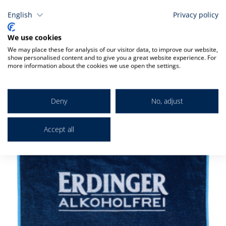
English
Privacy policy
Verwandt
We use cookies
We may place these for analysis of our visitor data, to improve our website,
show personalised content and to give you a great website experience. For
Markieren Sie die Artikel, um Sie dem Warenkorb hinzuzufügen
more information about the cookies we use open the settings.
I
d
W
Deny
No, adjust
Accept all