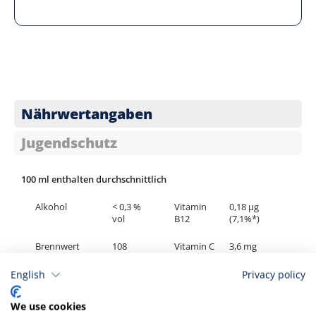
Nährwertangaben
Jugendschutz
100 ml enthalten durchschnittlich
Alkohol
< 0,3 %
Vitamin
0,18 µg
vol
B12
(7,1%*)
Brennwert
108
Vitamin C
3,6 mg
kJ/25
(4,5%*)
kcal
English
Privacy policy
Kohlenhydrate
5,6 g
We use cookies