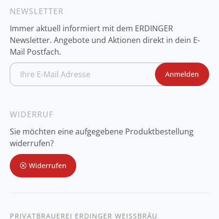
NEWSLETTER
Immer aktuell informiert mit dem ERDINGER
Newsletter. Angebote und Aktionen direkt in dein E-
Mail Postfach.
A
Anmelden
n
m
e
l
d
WIDERRUF
u
n
Sie möchten eine aufgegebene Produktbestellung
g
z
widerrufen?
u
m
Widerrufen
N
e
w
s
l
e
t
PRIVATBRAUEREI ERDINGER WEISSBRÄU