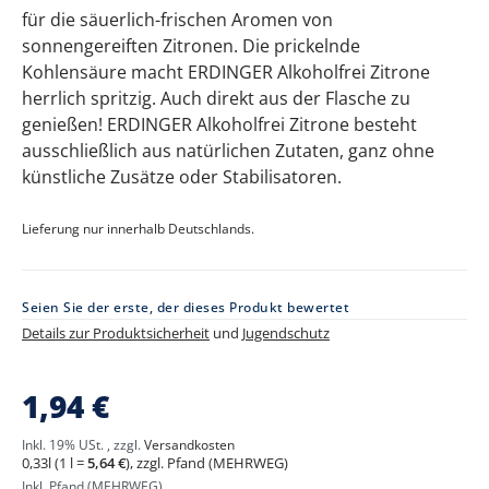
für die säuerlich-frischen Aromen von
sonnengereiften Zitronen. Die prickelnde
Kohlensäure macht ERDINGER Alkoholfrei Zitrone
herrlich spritzig. Auch direkt aus der Flasche zu
genießen! ERDINGER Alkoholfrei Zitrone besteht
ausschließlich aus natürlichen Zutaten, ganz ohne
künstliche Zusätze oder Stabilisatoren.
Lieferung nur innerhalb Deutschlands.
Seien Sie der erste, der dieses Produkt bewertet
Details zur Produktsicherheit
und
Jugendschutz
ERDINGER
1,94 €
Weißbier
Alkoholfrei
Inkl. 19% USt.
,
zzgl.
Versandkosten
Zitrone
0,33l (1 l =
5,64 €
), zzgl. Pfand (MEHRWEG)
Inkl. Pfand (MEHRWEG)