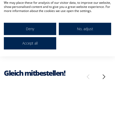
We may place these for analysis of our visitor data, to improve our website,
davon Zucker
4,8 g
show personalised content and to give you a great website experience. For
more information about the cookies we use open the settings.
Enthält geringfügige Mengen von Fett, gesättigten Fettsäuren,
Eiweiß, Salz.
*Referenzmenge für Erwachsene für die tägliche Zufuhr von
Deny
No, adjust
Vitaminen.
ERDINGER Alkoholfrei Zitrone enthält einen minimalen
Alkoholgehalt von weniger als 0,3% vol.
Accept all
Gleich mitbestellen!