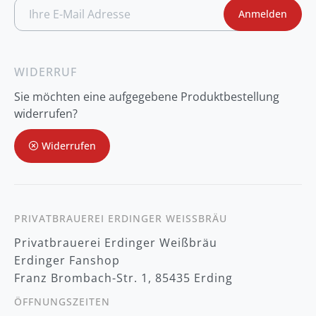
A
Anmelden
n
m
e
l
d
WIDERRUF
u
n
Sie möchten eine aufgegebene Produktbestellung
g
z
widerrufen?
u
m
Widerrufen
N
e
w
s
l
e
t
PRIVATBRAUEREI ERDINGER WEISSBRÄU
t
Privatbrauerei Erdinger Weißbräu
e
r
Erdinger Fanshop
:
Franz Brombach-Str. 1, 85435 Erding
ÖFFNUNGSZEITEN