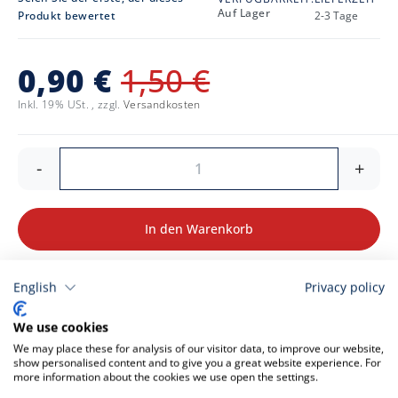
Auf Lager
Produkt bewertet
2-3 Tage
0,90 €
1,50 €
Inkl. 19% USt.
,
zzgl.
Versandkosten
-
+
In den Warenkorb
Details zur Produktsicherheit
English
Privacy policy
We use cookies
We may place these for analysis of our visitor data, to improve our website,
show personalised content and to give you a great website experience. For
more information about the cookies we use open the settings.