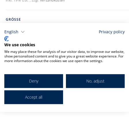
Inkl. 19% USt.
,
zzgl.
Versandkosten
GRÖSSE
English
Privacy policy
S
M
L
XL
XXL
We use cookies
We may place these for analysis of our visitor data, to improve our website,
show personalised content and to give you a great website experience. For
-
+
more information about the cookies we use open the settings.
In den Warenkorb
Deny
No, adjust
Accept all
Details zur Produktsicherheit