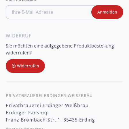
A
Anmelden
n
m
e
l
d
WIDERRUF
u
n
Sie möchten eine aufgegebene Produktbestellung
g
z
widerrufen?
u
m
Widerrufen
N
e
w
s
l
e
t
PRIVATBRAUEREI ERDINGER WEISSBRÄU
t
Privatbrauerei Erdinger Weißbräu
e
r
Erdinger Fanshop
:
Franz Brombach-Str. 1, 85435 Erding