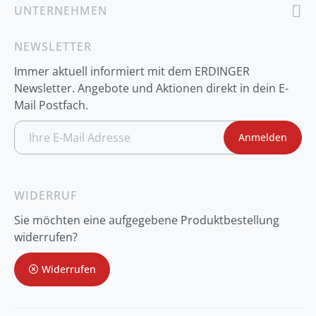
UNTERNEHMEN
NEWSLETTER
Immer aktuell informiert mit dem ERDINGER
Newsletter. Angebote und Aktionen direkt in dein E-
Mail Postfach.
A
Anmelden
n
m
e
l
d
WIDERRUF
u
n
Sie möchten eine aufgegebene Produktbestellung
g
z
widerrufen?
u
m
Widerrufen
N
e
w
s