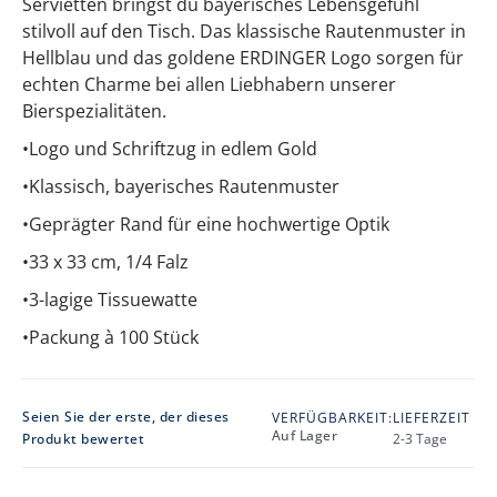
Servietten bringst du bayerisches Lebensgefühl
stilvoll auf den Tisch. Das klassische Rautenmuster in
Hellblau und das goldene ERDINGER Logo sorgen für
echten Charme bei allen Liebhabern unserer
Bierspezialitäten.
•
Logo und Schriftzug in edlem Gold
•
Klassisch, bayerisches Rautenmuster
•
Geprägter Rand für eine hochwertige Optik
•
33 x 33 cm, 1/4 Falz
•
3-lagige Tissuewatte
•
Packung à 100 Stück
Seien Sie der erste, der dieses
VERFÜGBARKEIT:
LIEFERZEIT
Auf Lager
Produkt bewertet
2-3 Tage