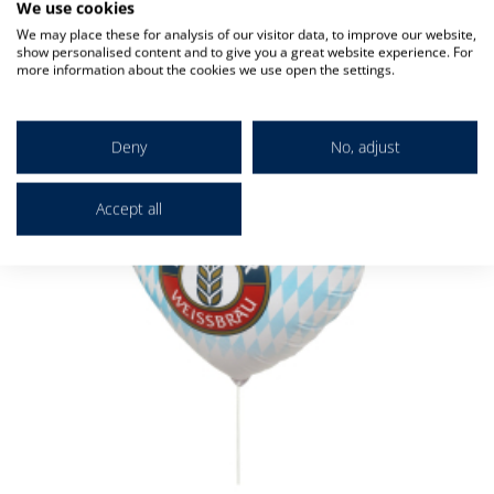
We use cookies
I
We may place these for analysis of our visitor data, to improve our website,
d
show personalised content and to give you a great website experience. For
W
more information about the cookies we use open the settings.
Deny
No, adjust
Accept all