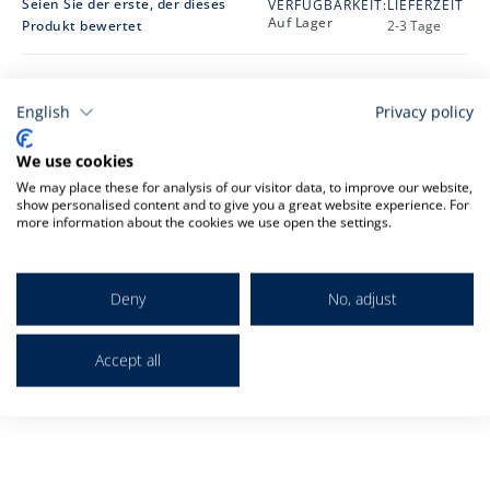
Seien Sie der erste, der dieses
VERFÜGBARKEIT:
LIEFERZEIT
Auf Lager
Produkt bewertet
2-3 Tage
5,90 €
English
Privacy policy
Inkl. 19% USt.
,
zzgl.
Versandkosten
We use cookies
We may place these for analysis of our visitor data, to improve our website,
show personalised content and to give you a great website experience. For
-
+
more information about the cookies we use open the settings.
In den Warenkorb
Deny
No, adjust
Details zur Produktsicherheit
Accept all