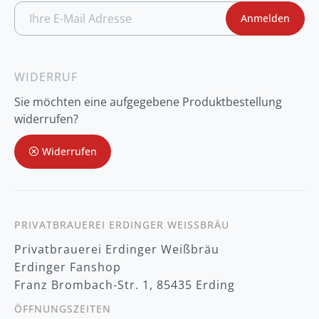
A
Anmelden
n
m
e
l
d
WIDERRUF
u
n
Sie möchten eine aufgegebene Produktbestellung
g
z
widerrufen?
u
m
Widerrufen
N
e
w
s
l
e
t
PRIVATBRAUEREI ERDINGER WEISSBRÄU
t
Privatbrauerei Erdinger Weißbräu
e
r
Erdinger Fanshop
:
Franz Brombach-Str. 1, 85435 Erding
ÖFFNUNGSZEITEN